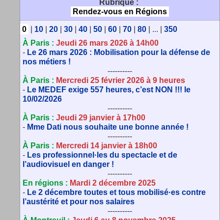
Rubrique :
Rendez-vous en Régions
0
|
10
|
20
|
30
|
40
|
50
|
60
|
70
|
80
|
...
|
350
À Paris :
Jeudi 26 mars 2026 à 14h00
-
Le 26 mars 2026 : Mobilisation pour la défense de
nos métiers !
----------
À Paris :
Mercredi 25 février 2026 à 9 heures
-
Le MEDEF exige 557 heures, c’est NON !!! le
10/02/2026
----------
À Paris :
Jeudi 29 janvier à 17h00
-
Mme Dati nous souhaite une bonne année !
----------
À Paris :
Mercredi 14 janvier à 18h00
-
Les professionnel·les du spectacle et de
l’audiovisuel en danger !
----------
En régions :
Mardi 2 décembre 2025
-
Le 2 décembre toutes et tous mobilisé·es contre
l’austérité et pour nos salaires
----------