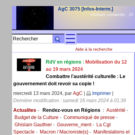
AgC 3075 [Infos-Interm.]
Visiteurs connectés :
10
Aide à la recherche
RdV en régions :
Mobilisation du 12
au 19 mars 2024
Combattre l’austérité culturelle : Le
gouvernement doit revoir sa copie !
mercredi 13 mars 2024, par
AgC
|
Imprimer
|
Dernière modification : samedi 16 mars 2024 à 01:39
Actualites
-
Rendez-vous en Régions
:
Austérité
-
Budget de la Culture
-
Communiqué de presse
-
Ghislain Gauthier
-
Gouverne_ment
-
La Cgt
Spectacle
-
Macron / Macroniste(s)
-
Manifestations et