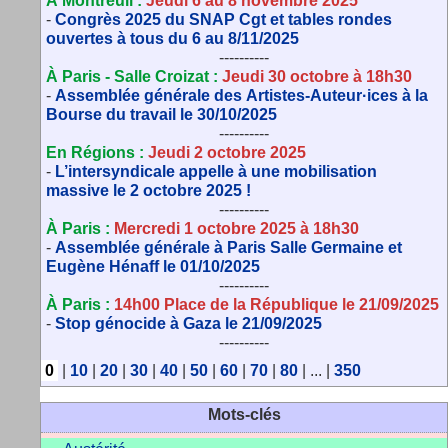
À Montreuil :
Jeudi 6 au 8 novembre 2025
-
Congrès 2025 du SNAP Cgt et tables rondes
ouvertes à tous du 6 au 8/11/2025
----------
À Paris - Salle Croizat :
Jeudi 30 octobre à 18h30
-
Assemblée générale des Artistes-Auteur·ices à la
Bourse du travail le 30/10/2025
----------
En Régions :
Jeudi 2 octobre 2025
-
L’intersyndicale appelle à une mobilisation
massive le 2 octobre 2025 !
----------
À Paris :
Mercredi 1 octobre 2025 à 18h30
-
Assemblée générale à Paris Salle Germaine et
Eugène Hénaff le 01/10/2025
----------
À Paris :
14h00 Place de la République le 21/09/2025
-
Stop génocide à Gaza le 21/09/2025
----------
0
|
10
|
20
|
30
|
40
|
50
|
60
|
70
|
80
|
...
|
350
Mots-clés