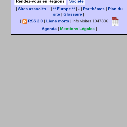
Rendez-vous en Régions
Société
|
Sites associés ..
|
** Europe **
| - |
Par thèmes
|
Plan du
site
|
Glossaire
|
|
RSS 2.0
|
Liens morts
|
info visites 1047836
|
Agenda
|
Mentions Légales
|