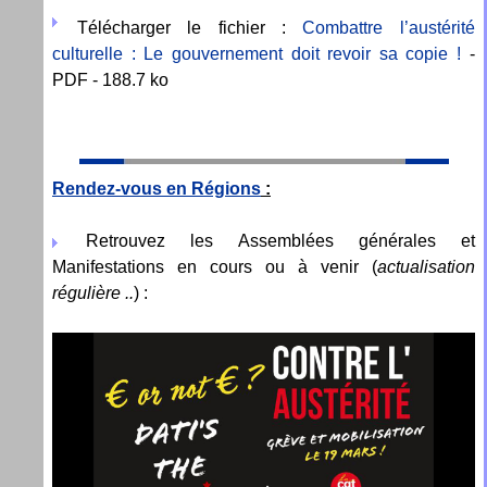
Télécharger le fichier :
Combattre l’austérité
culturelle : Le gouvernement doit revoir sa copie !
-
PDF - 188.7 ko
Rendez-vous en Régions
:
Retrouvez les Assemblées générales et
Manifestations en cours ou à venir (
actualisation
régulière ..
) :