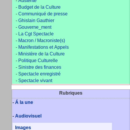
-
Austérité
-
Budget de la Culture
-
Communiqué de presse
-
Ghislain Gauthier
-
Gouverne_ment
-
La Cgt Spectacle
-
Macron / Macroniste(s)
-
Manifestations et Appels
-
Ministère de la Culture
-
Politique Culturelle
-
Sinistre des finances
-
Spectacle enregistré
-
Spectacle vivant
Rubriques
-
Á la une
-
Audiovisuel
Images