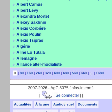
Albert Camus
Albert Lévy
Alexandra Mortet
Alexey Sakhnin
Alexis Corbière
Alexis Poulin
Alexis Tsipras
Algérie
Aline Lo Tutala
Allemagne
Alliance alter-modialiste
0
|
80
|
160
|
240
|
320
|
400
|
480
|
560
|
640
|
...
|
1680
2007-2026 - AgC 3075 [Infos-Interm.]
|
|
Se connecter
|
|
Actualités
Á la une
Audiovisuel
Documents