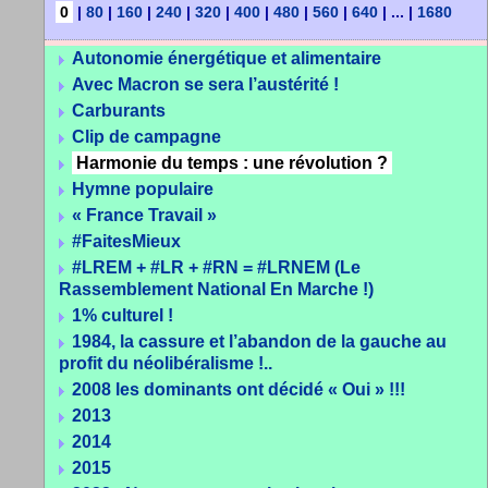
0
|
80
|
160
|
240
|
320
|
400
|
480
|
560
|
640
|
...
|
1680
Autonomie énergétique et alimentaire
Avec Macron se sera l’austérité !
Carburants
Clip de campagne
Harmonie du temps : une révolution ?
Hymne populaire
« France Travail »
#FaitesMieux
#LREM + #LR + #RN = #LRNEM (Le
Rassemblement National En Marche !)
1% culturel !
1984, la cassure et l’abandon de la gauche au
profit du néolibéralisme !..
2008 les dominants ont décidé « Oui » !!!
2013
2014
2015