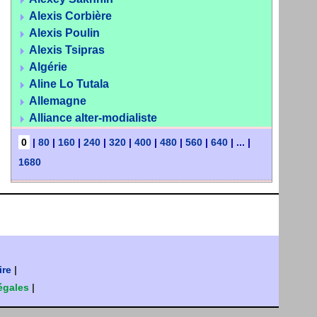
Alexis Corbière
Alexis Poulin
Alexis Tsipras
Algérie
Aline Lo Tutala
Allemagne
Alliance alter-modialiste
0
|
80
|
160
|
240
|
320
|
400
|
480
|
560
|
640
|
...
|
1680
ire
|
égales
|