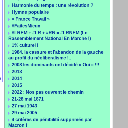
Harmonie du temps : une révolution ?
Hymne populaire
« France Travail »
#FaitesMieux
#LREM + #LR + #RN = #LRNEM (Le
Rassemblement National En Marche !)
1% culturel !
1984, la cassure et l’abandon de la gauche
au profit du néolibéralisme !..
2008 les dominants ont décidé « Oui » !!!
2013
e
2014
2015
2022 : Nos pas ouvrent le chemin
21-28 mai 1871
27 mai 1943
29 mai 2005
4 critères de pénibilité supprimés par
Macron !