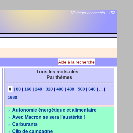
Visiteurs connectés :
152
Aide à la recherche
Tous les mots-clés :
Par thèmes
0
|
80
|
160
|
240
|
320
|
400
|
480
|
560
|
640
|
...
|
1680
Autonomie énergétique et alimentaire
Avec Macron se sera l’austérité !
Carburants
Clip de campagne