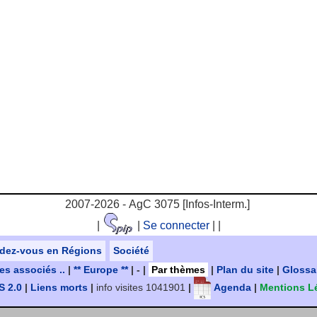
2007-2026 - AgC 3075 [Infos-Interm.]
|
|
Se connecter
|
|
dez-vous en Régions
Société
tes associés ..
|
** Europe **
| - |
Par thèmes
|
Plan du site
|
Glossa
 2.0
|
Liens morts
|
info visites 1041901
|
Agenda
|
Mentions L