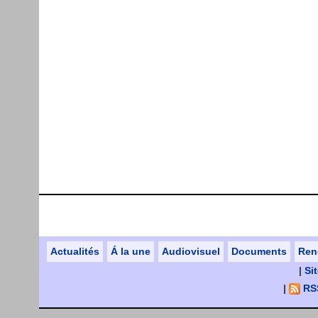
Actualités
Á la une
Audiovisuel
Documents
Ren
|
Si
|
RSS