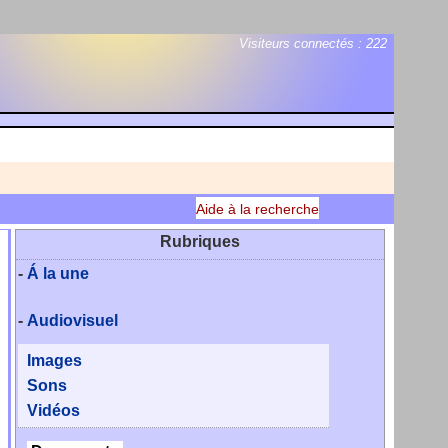
Visiteurs connectés :
222
Aide à la recherche
Rubriques
-
Á la une
-
Audiovisuel
Images
Sons
Vidéos