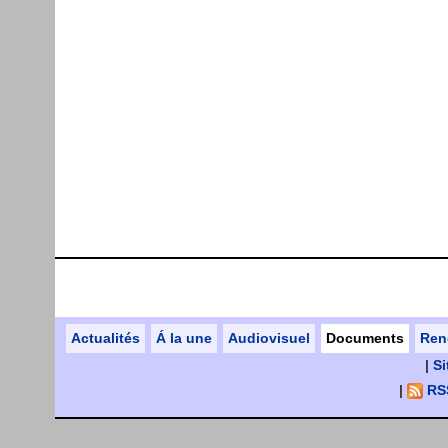
Actualités
Á la une
Audiovisuel
Documents
Ren
|
Si
|
RSS