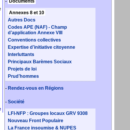
-
Documents
e
Annexes 8 et 10
Autres Docs
Codes APE (NAF) - Champ
d’application Annexe VIII
Conventions collectives
Expertise d’initiative citoyenne
Interluttants
Principaux Barèmes Sociaux
Projets de loi
Prud’hommes
-
Rendez-vous en Régions
-
Société
e
LFI-NFP : Groupes locaux GRV 9308
Nouveau Front Populaire
La France insoumise & NUPES