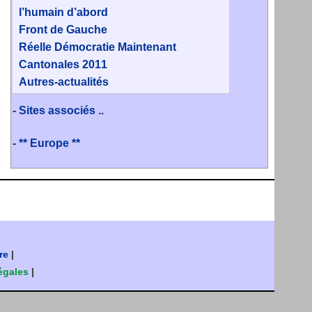
l’humain d’abord
Front de Gauche
Réelle Démocratie Maintenant
Cantonales 2011
Autres-actualités
-
Sites associés ..
-
** Europe **
re
|
égales
|