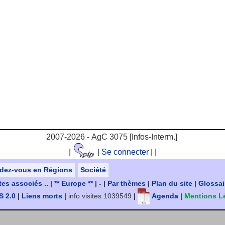
2007-2026 - AgC 3075 [Infos-Interm.]
|
|
Se connecter
|
|
dez-vous en Régions
Société
tes associés ..
|
** Europe **
| - |
Par thèmes
|
Plan du site
|
Glossai
 2.0
|
Liens morts
|
info visites 1039549
|
Agenda
|
Mentions L